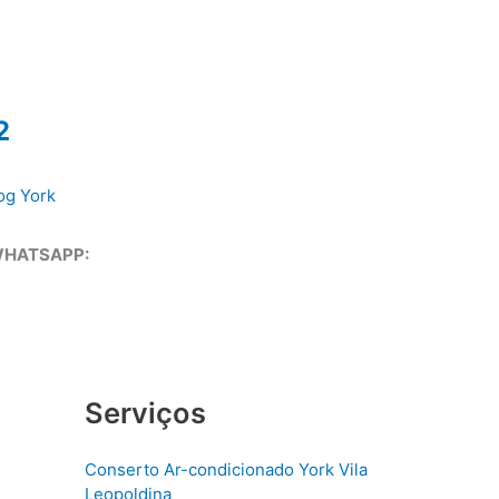
2
og York
WHATSAPP:
Serviços
Conserto Ar-condicionado York Vila
Leopoldina