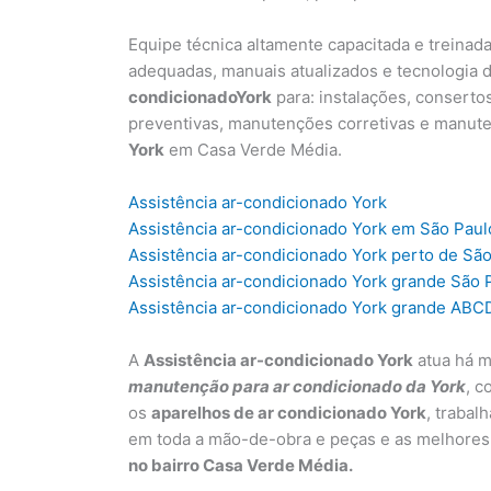
Equipe técnica altamente capacitada e treinad
adequadas, manuais atualizados e tecnologia d
condicionadoY
ork
para: instalações, conserto
preventivas, manutenções corretivas e manut
York
em Casa Verde Média.
Assistência ar-condicionado York
Assistência ar-condicionado York em São Paul
Assistência ar-condicionado York perto de Sã
Assistência ar-condicionado York grande São 
Assistência ar-condicionado York grande ABC
A
Assistência ar-condicionado York
atua há m
manutenção para ar condicionado da York
, c
os
aparelhos de ar condicionado York
, trabal
em toda a mão-de-obra e peças e as melhores
no bairro Casa Verde Média.