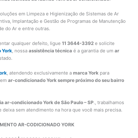
oluções em Limpeza e Higienização de Sistemas de Ar
ntiva, Implantação e Gestão de Programas de Manutenção
e do Ar e entre outras.
ntar qualquer defeito, ligue
11 3644-3392
e solicite
o York
, nossa
assistência técnica
é a garantia de um
ar
stado.
ork
, atendendo exclusivamente a
marca York
para
s em
ar-condicionado York sempre próximo do seu bairro
ia ar-condicionado York de São Paulo – SP
., trabalhamos
e deixa sem atendimento na hora que você mais precisa.
IMENTO AR-CODICIONADO YORK