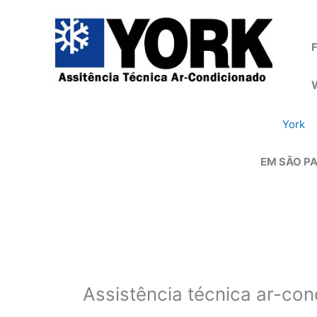
Ir
para
o
F
conteúdo
York
EM SÃO PA
Assistência técnica ar-co