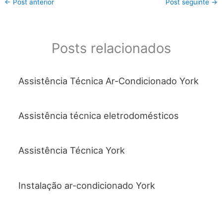
←
Post anterior
Post seguinte
→
e
er
s
l
e
b
A
o
p
Posts relacionados
o
p
k
Assistência Técnica Ar-Condicionado York
Assistência técnica eletrodomésticos
Assistência Técnica York
Instalação ar-condicionado York