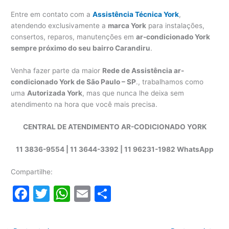
Entre em contato com a
Assistência Técnica York
,
atendendo exclusivamente a
marca York
para instalações,
consertos, reparos, manutenções em
ar-condicionado York
sempre próximo do seu bairro Carandiru
.
Venha fazer parte da maior
Rede de Assistência ar-
condicionado York de São Paulo – SP
., trabalhamos como
uma
Autorizada York
, mas que nunca lhe deixa sem
atendimento na hora que você mais precisa.
CENTRAL DE ATENDIMENTO AR-CODICIONADO YORK
11 3836-9554 | 11 3644-3392 | 11 96231-1982 WhatsApp
Compartilhe:
F
T
W
E
S
a
w
h
m
h
c
itt
at
ai
ar