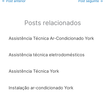
←
Post anterior
Post seguinte
→
e
er
s
l
e
b
A
o
p
Posts relacionados
o
p
k
Assistência Técnica Ar-Condicionado York
Assistência técnica eletrodomésticos
Assistência Técnica York
Instalação ar-condicionado York