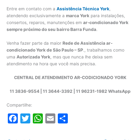
Entre em contato com a
Assistência Técnica York
,
atendendo exclusivamente a
marca York
para instalações,
consertos, reparos, manutenções em
ar-condicionado York
sempre próximo do seu bairro Barra Funda
.
Venha fazer parte da maior
Rede de Assistência ar-
condicionado York de São Paulo – SP
., trabalhamos como
uma
Autorizada York
, mas que nunca lhe deixa sem
atendimento na hora que você mais precisa.
CENTRAL DE ATENDIMENTO AR-CODICIONADO YORK
11 3836-9554 | 11 3644-3392 | 11 96231-1982 WhatsApp
Compartilhe:
F
T
W
E
S
a
w
h
m
h
c
itt
at
ai
ar