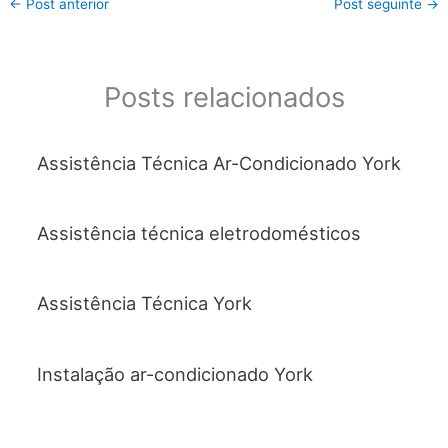
←
Post anterior
Post seguinte
→
e
er
s
l
e
b
A
o
p
Posts relacionados
o
p
k
Assistência Técnica Ar-Condicionado York
Assistência técnica eletrodomésticos
Assistência Técnica York
Instalação ar-condicionado York