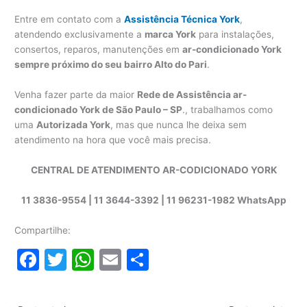
Entre em contato com a
Assistência Técnica York
,
atendendo exclusivamente a
marca York
para instalações,
consertos, reparos, manutenções em
ar-condicionado York
sempre próximo do seu bairro Alto do Pari
.
Venha fazer parte da maior
Rede de Assistência ar-
condicionado York de São Paulo – SP
., trabalhamos como
uma
Autorizada York
, mas que nunca lhe deixa sem
atendimento na hora que você mais precisa.
CENTRAL DE ATENDIMENTO AR-CODICIONADO YORK
11 3836-9554 | 11 3644-3392 | 11 96231-1982 WhatsApp
Compartilhe:
F
T
W
E
S
a
w
h
m
h
c
itt
at
ai
ar