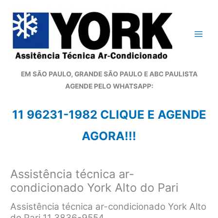
Ir
para
o
conteúdo
EM SÃO PAULO, GRANDE SÃO PAULO E ABC PAULISTA
A
GENDE PELO WHATSAPP:
11 96231-1982 CLIQUE E AGENDE
AGORA!!!
Assistência técnica ar-
condicionado York Alto do Pari
Assistência técnica ar-condicionado York Alto
do Pari 11 3836-9554